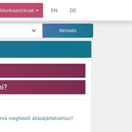
Munkaadóknak
EN
DE
ni?
mra megfelelő állásajánlatokhoz?