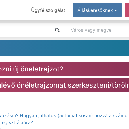
Ügyfélszolgálat
Álláskeresőknek
zni új önéletrajzot?
évő önéletrajzomat szerkeszteni/töröl
atkozásra? Hogyan juthatok (automatikusan) hozzá a számo
regisztrációra?