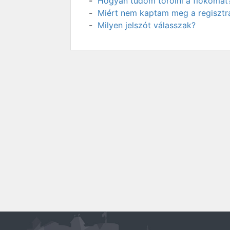
Hogyan tudom törölni a fiókomat
Miért nem kaptam meg a regisztrá
Milyen jelszót válasszak?