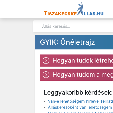
GYIK: Önéletrajz
Hogyan tudok létreho
Hogyan tudom a megl
Leggyakoribb kérdések:
Van-e lehetőségem hírlevél felir
Álláskeresőként van lehetőségem 