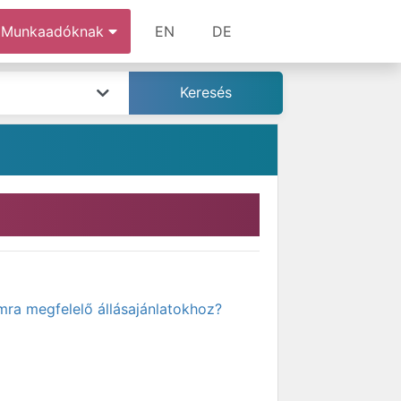
Munkaadóknak
EN
DE
mra megfelelő állásajánlatokhoz?