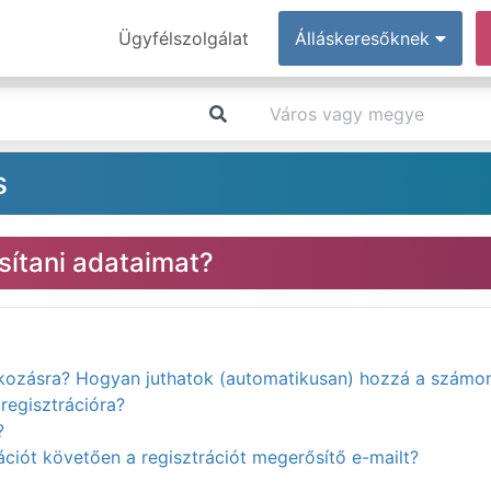
Ügyfélszolgálat
Álláskeresőknek
s
ítani adataimat?
atkozásra? Hogyan juthatok (automatikusan) hozzá a számo
regisztrációra?
?
ciót követően a regisztrációt megerősítő e-mailt?