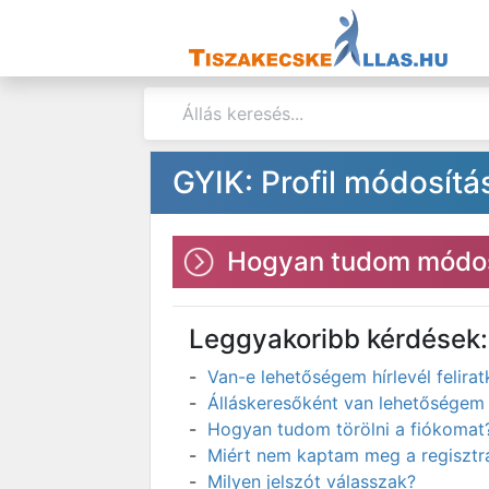
GYIK: Profil módosítá
Hogyan tudom módos
Leggyakoribb kérdések:
Van-e lehetőségem hírlevél felir
Álláskeresőként van lehetőségem 
Hogyan tudom törölni a fiókomat
Miért nem kaptam meg a regisztrá
Milyen jelszót válasszak?